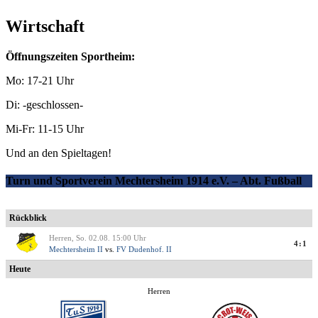
Wirtschaft
Öffnungszeiten Sportheim:
Mo: 17-21 Uhr
Di: -geschlossen-
Mi-Fr: 11-15 Uhr
Und an den Spieltagen!
Turn und Sportverein Mechtersheim 1914 e.V. – Abt. Fußball
Rückblick
Herren, So. 02.08. 15:00 Uhr
4:1
Mechtersheim II
vs.
FV Dudenhof. II
Heute
Herren