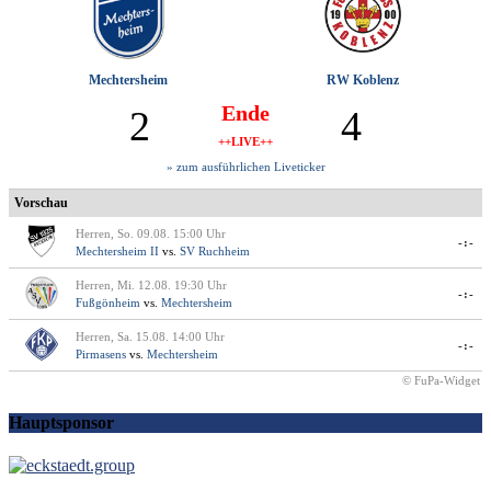
Mechtersheim
RW Koblenz
Ende
2
4
++LIVE++
» zum ausführlichen Liveticker
Vorschau
Herren, So. 09.08. 15:00 Uhr
-:-
Mechtersheim II
vs.
SV Ruchheim
Herren, Mi. 12.08. 19:30 Uhr
-:-
Fußgönheim
vs.
Mechtersheim
Herren, Sa. 15.08. 14:00 Uhr
-:-
Pirmasens
vs.
Mechtersheim
© FuPa-Widget
Hauptsponsor